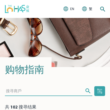
EN
繁
购物指南
共
102
搜寻结果