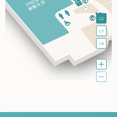
L2
L3
L4