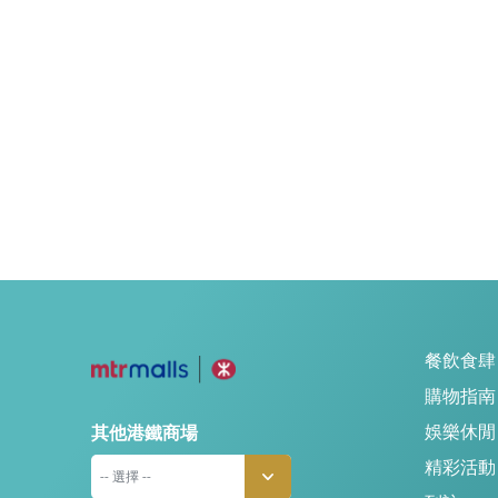
餐飲食肆
購物指南
娛樂休閒
其他港鐵商場
精彩活動
-- 選擇 --