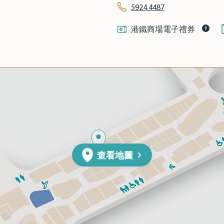
5924 4487
港鐵商場電子禮券
查看地圖