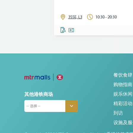
355E, L3
10:30 - 20:30
餐饮食肆
购物指南
娱乐休闲
其他港铁商场
精彩活动
-- 选择 --
到访
设施及服