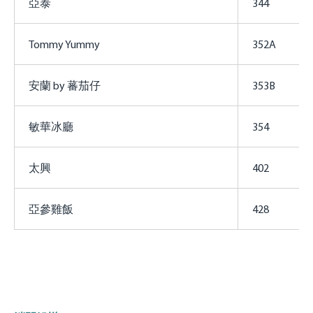
亞泰
344
Tommy Yummy
352A
安蘭 by 蕃茄仔
353B
敏華冰廳
354
太興
402
亞參雞飯
428