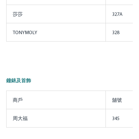
莎莎
327A
TONYMOLY
328
鐘錶及首飾
商戶
舖號
周大福
345