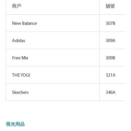
商戶
舖號
New Balance
307B
Adidas
309A
Free Mix
309B
THE YOGI
321A
Skechers
346A
視光用品