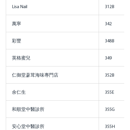
Lisa Nail
312B
萬寧
342
彩豐
348B
英格蜜兒
349
仁御堂蔘茸海味專門店
352B
余仁生
355E
和順堂中醫診所
355G
安心堂中醫診所
355H