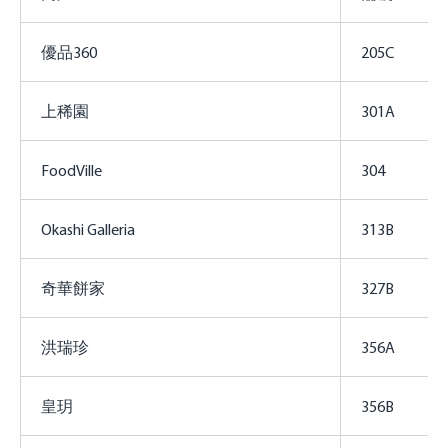
優品360
205C
上稀園
301A
FoodVille
304
Okashi Galleria
313B
奇華餅家
327B
洪瑞珍
356A
皇玥
356B