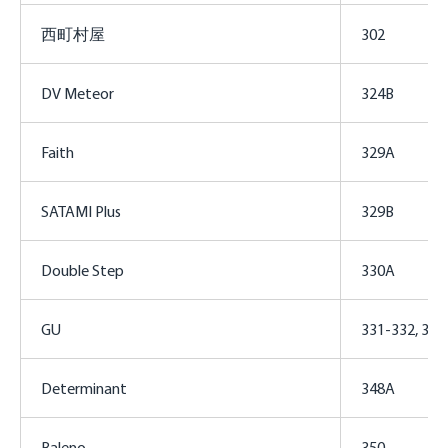
西町村屋
302
DV Meteor
324B
Faith
329A
SATAMI Plus
329B
Double Step
330A
GU
331-332, 34
Determinant
348A
Baleno
350